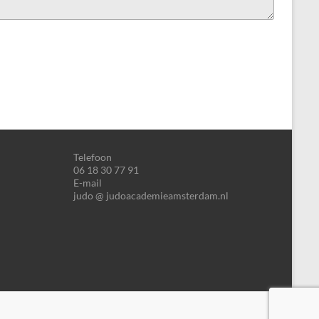
Telefoon
06 18 30 77 91
E-mail
judo @ judoacademieamsterdam.nl