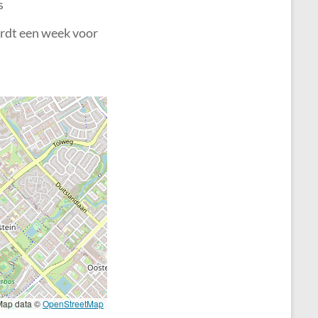
s
ordt een week voor
ap data ©
OpenStreetMap