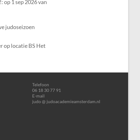
!: op 1 sep 2026 van
we judoseizoen
er op locatie BS Het
Telefoon
06 18 30 77 91
E-mail
judo @ judoacademieamsterdam.nl