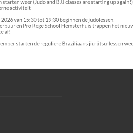
 starten weer (Judo and BJJ classes are starting up again!)
rne activiteit
 2026 van 15:30 tot 19:30 beginnen de judolessen.
kerbuur en Pro Rege School Hemsterhuis trappen het nieu
e af!
tember starten de reguliere Braziliaans jiu-jitsu-lessen we