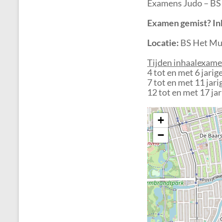
Examens Judo – BS 
Examen gemist?
In
Locatie:
BS Het Mus
Tijden inhaalexame
4 tot en met 6 jari
7 tot en met 11 jar
12 tot en met 17 ja
+
−