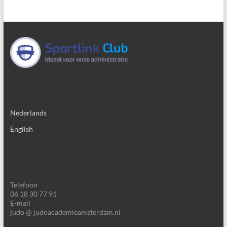
Nederlands
English
Telefoon
06 18 30 77 91
E-mail
judo @ judoacademieamsterdam.nl