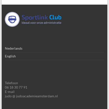
Nederlands
English
Telefoon
06 18 30 77 91
E-mail
judo @ judoacademieamsterdam.nl