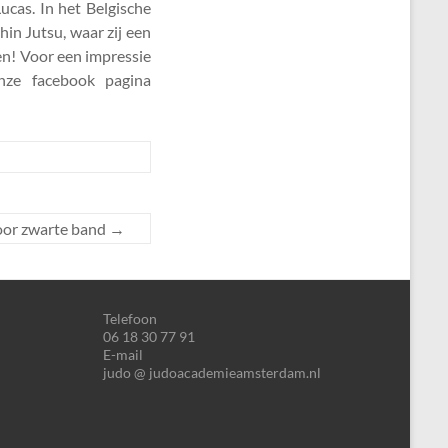
cas. In het Belgische
in Jutsu, waar zij een
en! Voor een impressie
nze facebook pagina
oor zwarte band
→
Telefoon
06 18 30 77 91
E-mail
judo @ judoacademieamsterdam.nl