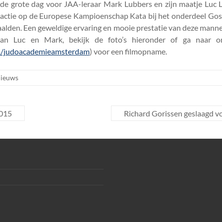
de grote dag voor JAA-leraar Mark Lubbers en zijn maatje Luc Lu
 actie op de Europese Kampioenschap Kata bij het onderdeel Gosh
aalden. Een geweldige ervaring en mooie prestatie van deze mann
an Luc en Mark, bekijk de foto’s hieronder of ga naar o
om/judoacademieamsterdam
) voor een filmopname.
ieuws
2015
Richard Gorissen geslaagd v