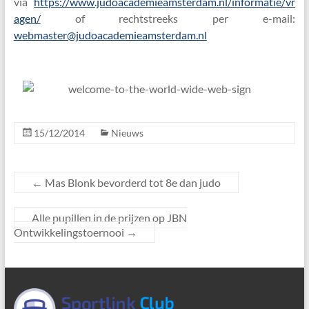
via
https://www.judoacademieamsterdam.nl/informatie/vr
agen/
of rechtstreeks per e-mail:
webmaster@judoacademieamsterdam.nl
15/12/2014
Nieuws
←
Mas Blonk bevorderd tot 8e dan judo
Alle pupillen in de prijzen op JBN
Ontwikkelingstoernooi
→