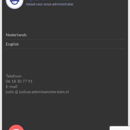
Nederlands
English
Telefoon
06 18 30 77 91
E-mail
judo @ judoacademieamsterdam.nl