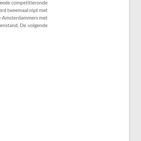
weede competitieronde
erd tweemaal nipt met
de Amsterdammers met
senstand. De volgende