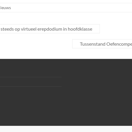
ieuws
steeds op virtueel erepdodium in hoofdklasse
Tussenstand Oefencompet