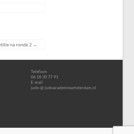
itie na ronde 2
→
Telefoon
06 18 30 77 91
E-mail
judo @ judoacademieamsterdam.nl