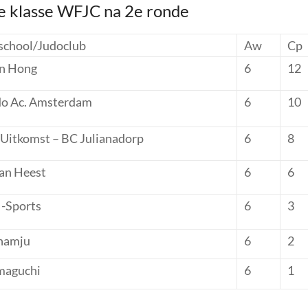
e klasse WFJC na 2e ronde
school/Judoclub
Aw
Cp
n Hong
6
12
o Ac. Amsterdam
6
10
Uitkomst – BC Julianadorp
6
8
van Heest
6
6
-Sports
6
3
namju
6
2
maguchi
6
1