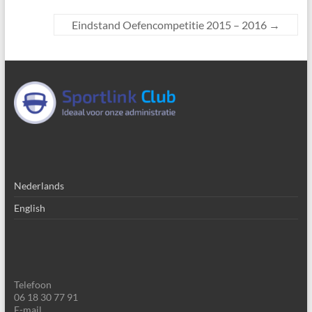
Eindstand Oefencompetitie 2015 – 2016
→
Nederlands
English
Telefoon
06 18 30 77 91
E-mail