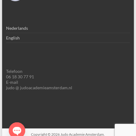
Nederlands
English
Telefoon
06 18 30 77 91
E-mail
judo @ judoacademieamsterdam.nl
Copyright © 2026
Judo Academie Amsterdam
.